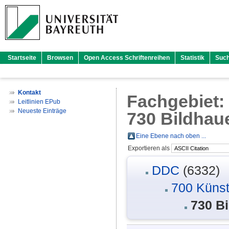
Startseite
Browsen
Open Access Schriftenreihen
Statistik
Suc
Kontakt
Fachgebiet
Leitlinien EPub
Neueste Einträge
730 Bildhau
Eine Ebene nach oben ...
Exportieren als
DDC
(6332)
700 Künst
730 Bi