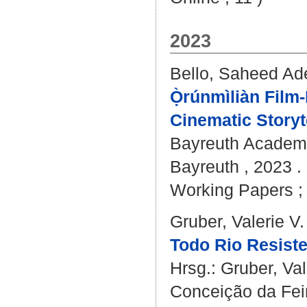
2023
Bello, Saheed A
Ọ̀rúnmìliàn Film
Cinematic Storyte
Bayreuth Academy
Bayreuth , 2023 . 
Working Papers ; 
Gruber, Valerie V.
Todo Rio Resiste
Hrsg.:
Gruber, Val
Conceição da Feir