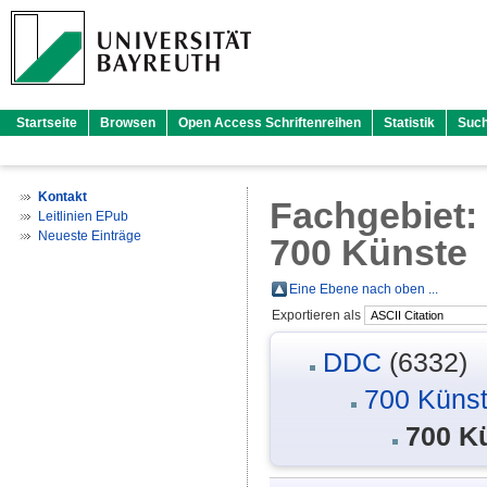
Startseite
Browsen
Open Access Schriftenreihen
Statistik
Suc
Kontakt
Fachgebiet
Leitlinien EPub
Neueste Einträge
700 Künste
Eine Ebene nach oben ...
Exportieren als
DDC
(6332)
700 Künst
700 K