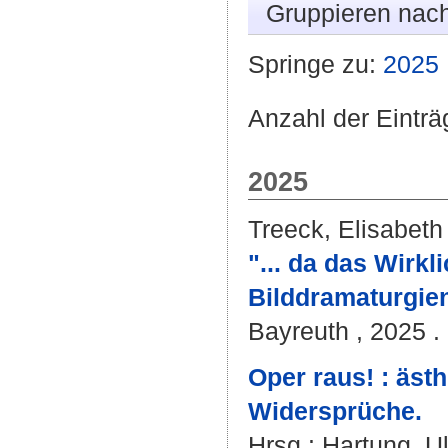
Gruppieren nac
Springe zu:
2025
Anzahl der Einträ
2025
Treeck, Elisabeth
"... da das Wirkl
Bilddramaturgie
Bayreuth , 2025 . 
Oper raus! : äst
Widersprüche.
Hrsg.:
Hartung, Ul