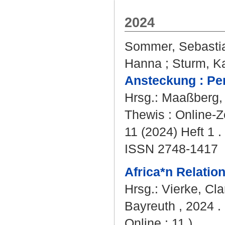
2024
Sommer, Sebasti
Hanna
;
Sturm, K
Ansteckung : Per
Hrsg.:
Maaßberg, 
Thewis : Online-Ze
11 (2024) Heft 1 .
ISSN 2748-1417
Africa*n Relation
Hrsg.:
Vierke, Cla
Bayreuth , 2024 . 
Online ; 11 )