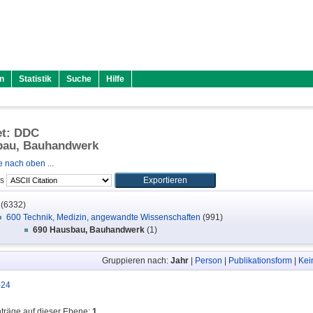
n
Statistik
Suche
Hilfe
et: DDC
bau, Bauhandwerk
 nach oben ...
ls
(6332)
600 Technik, Medizin, angewandte Wissenschaften
(991)
690 Hausbau, Bauhandwerk
(1)
Gruppieren nach:
Jahr
|
Person
|
Publikationsform
|
Kei
024
nträge auf dieser Ebene:
1
.