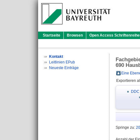
Startseite
Browsen
Open Access Schriftenreihe
Kontakt
Fachgebi
Leitlinien EPub
690 Haus
Neueste Einträge
Eine Ebene
Exportieren a
DDC
Springe zu:
2
Anzahl der Ei