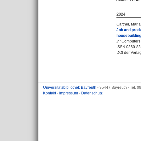
2024
Gartner, Mari
Job and produ
housebuilding
In:
Computers &
ISSN 0360-83
DOI der Verla
Universitätsbibliothek Bayreuth
- 95447 Bayreuth - Tel. 
Kontakt
-
Impressum
-
Datenschutz