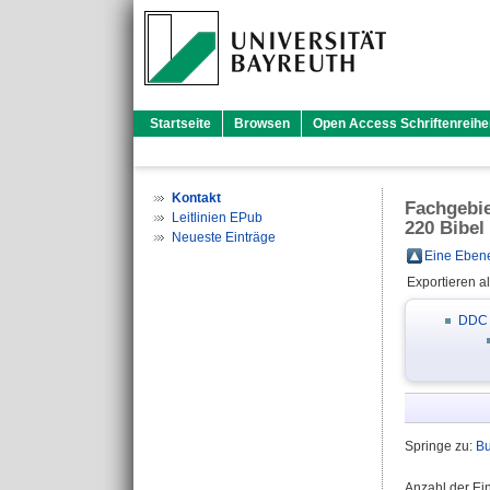
Startseite
Browsen
Open Access Schriftenreihe
Kontakt
Fachgebi
Leitlinien EPub
220 Bibel
Neueste Einträge
Eine Ebene
Exportieren a
DDC
Springe zu:
Bu
Anzahl der Ei