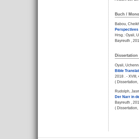
Buch / Mono
Babou, Cheikh
Perspectives o
Hrsg.:
Oyali, 
Bayreuth , 201
Dissertation
Oyali, Uchenn
Bible Transla
2018 . - XVIII,
( Dissertation
Rudolph, Jas
Der Narr in d
Bayreuth , 201
( Dissertation