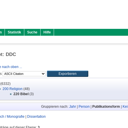
n
Statistik
Suche
Hilfe
et: DDC
 nach oben ...
ls
(6332)
200 Religion
(48)
220 Bibel
(3)
Gruppieren nach:
Jahr
|
Person
|
Publikationsform
|
Kei
ch / Monografie
|
Dissertation
nträge auf dieser Ebene:
3
.