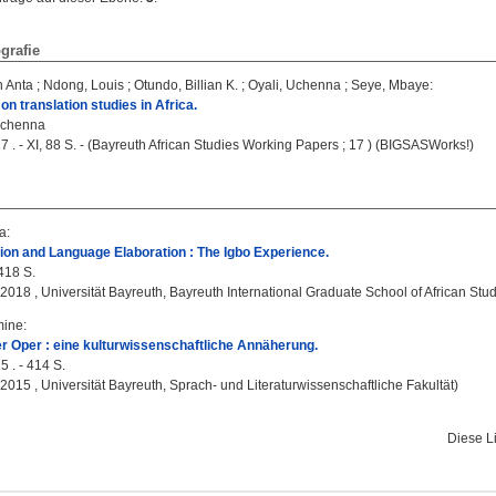
grafie
 Anta
;
Ndong, Louis
;
Otundo, Billian K.
;
Oyali, Uchenna
;
Seye, Mbaye
:
n translation studies in Africa.
Uchenna
7 . - XI, 88 S. - (Bayreuth African Studies Working Papers ; 17 ) (BIGSASWorks!)
a
:
tion and Language Elaboration : The Igbo Experience.
 418 S.
, 2018 , Universität Bayreuth, Bayreuth International Graduate School of African Stu
mine
:
er Oper : eine kulturwissenschaftliche Annäherung.
5 . - 414 S.
, 2015 , Universität Bayreuth, Sprach- und Literaturwissenschaftliche Fakultät)
Diese L