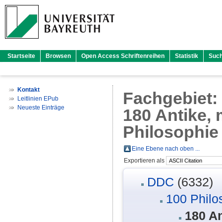
Startseite
Browsen
Open Access Schriftenreihen
Statistik
Suc
Kontakt
Fachgebiet
Leitlinien EPub
Neueste Einträge
180 Antike, 
Philosophie
Eine Ebene nach oben ...
Exportieren als
DDC
(6332)
100 Philo
180 An