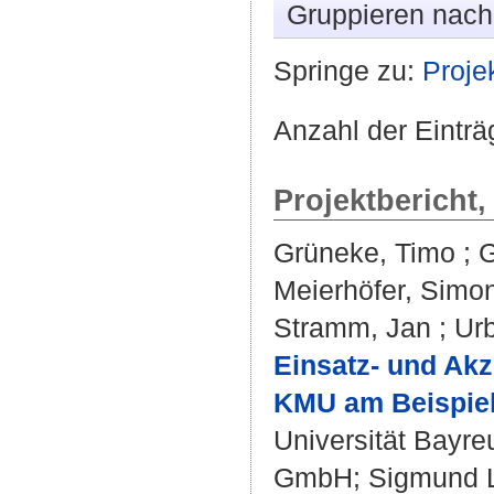
Gruppieren nac
Springe zu:
Proje
Anzahl der Einträ
Projektbericht
Grüneke, Timo
;
G
Meierhöfer, Simo
Stramm, Jan
;
Urb
Einsatz- und Ak
KMU am Beispiel
Universität Bayre
GmbH; Sigmund 