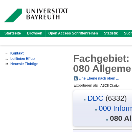
Startseite
Browsen
Open Access Schriftenreihen
Statistik
Suc
Kontakt
Fachgebiet
Leitlinien EPub
Neueste Einträge
080 Allgem
Eine Ebene nach oben ...
Exportieren als
DDC
(6332)
000 Infor
080 A