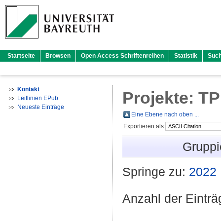
Startseite
Browsen
Open Access Schriftenreihen
Statistik
Suc
Kontakt
Projekte: TP
Leitlinien EPub
Neueste Einträge
Eine Ebene nach oben ...
Exportieren als
Gruppi
Springe zu:
2022
Anzahl der Eintr