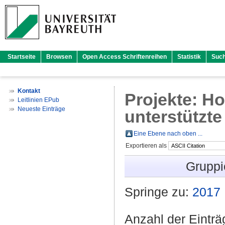
Startseite
Browsen
Open Access Schriftenreihen
Statistik
Suc
Kontakt
Projekte: Ho
Leitlinien EPub
Neueste Einträge
unterstützt
Eine Ebene nach oben ...
Exportieren als
Gruppi
Springe zu:
2017
Anzahl der Eintr