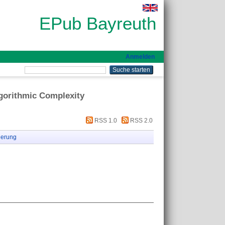
EPub Bayreuth
Anmelden
lgorithmic Complexity
RSS 1.0
RSS 2.0
ierung