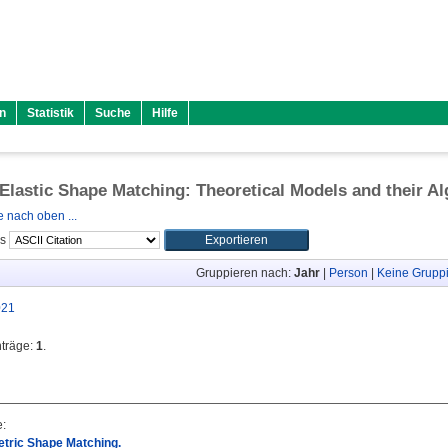
n
Statistik
Suche
Hilfe
 Elastic Shape Matching: Theoretical Models and their A
 nach oben ...
ls
Gruppieren nach:
Jahr
|
Person
|
Keine Grupp
021
nträge:
1
.
e
:
etric Shape Matching.