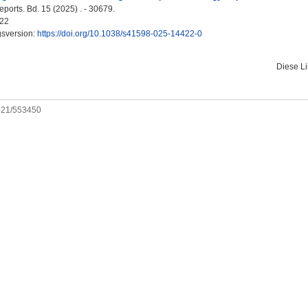
eports. Bd. 15 (2025) . - 30679.
22
gsversion:
https://doi.org/10.1038/s41598-025-14422-0
Diese L
0921/553450