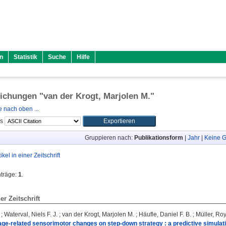
n
Statistik
Suche
Hilfe
lichungen "
van der Krogt, Marjolen M.
"
 nach oben ...
ls
Gruppieren nach:
Publikationsform
|
Jahr
|
Keine G
tikel in einer Zeitschrift
nträge:
1
.
ner Zeitschrift
;
Waterval, Niels F. J.
;
van der Krogt, Marjolen M.
;
Häufle, Daniel F. B.
;
Müller, Ro
 age-related sensorimotor changes on step-down strategy : a predictive simulati