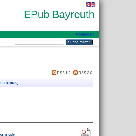
EPub Bayreuth
Anmelden
RSS 1.0
RSS 2.0
ruppierung
y
:
on study.