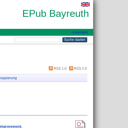
EPub Bayreuth
Anmelden
RSS 1.0
RSS 2.0
ruppierung
 Improvement.