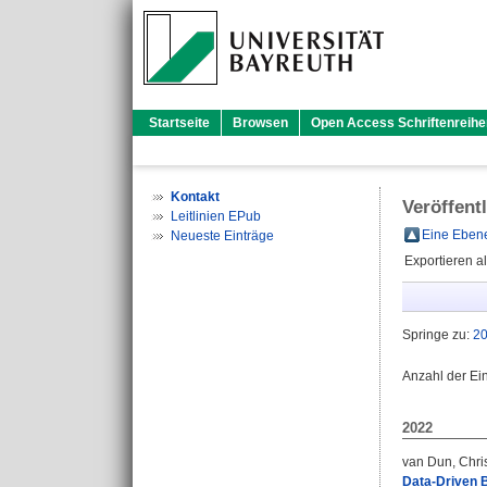
Startseite
Browsen
Open Access Schriftenreihe
Kontakt
Veröffent
Leitlinien EPub
Eine Ebene
Neueste Einträge
Exportieren a
Springe zu:
2
Anzahl der Ei
2022
van Dun, Chri
Data-Driven 