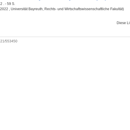
 . - 59 S.
, 2022 , Universität Bayreuth, Rechts- und Wirtschaftswissenschaftliche Fakultät)
Diese L
0921/553450