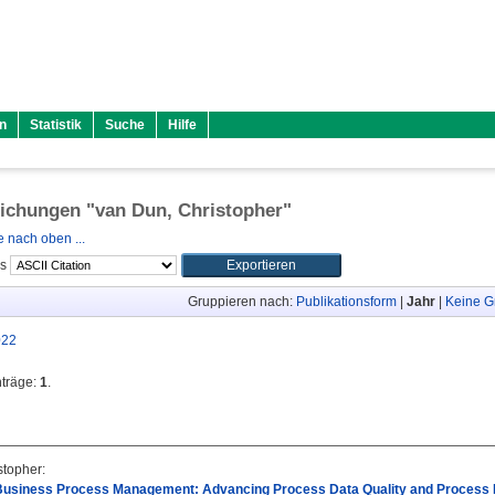
n
Statistik
Suche
Hilfe
lichungen "
van Dun, Christopher
"
 nach oben ...
ls
Gruppieren nach:
Publikationsform
|
Jahr
|
Keine G
022
nträge:
1
.
stopher
:
Business Process Management: Advancing Process Data Quality and Process