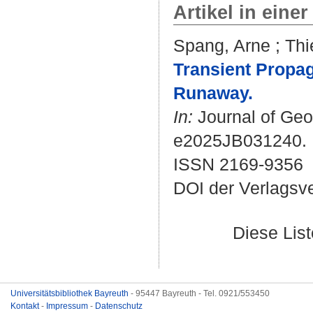
Artikel in einer
Spang, Arne
;
Thi
Transient Propag
Runaway.
In:
Journal of Geop
e2025JB031240.
ISSN 2169-9356
DOI der Verlagsv
Diese Lis
Universitätsbibliothek Bayreuth
- 95447 Bayreuth - Tel. 0921/553450
Kontakt
-
Impressum
-
Datenschutz