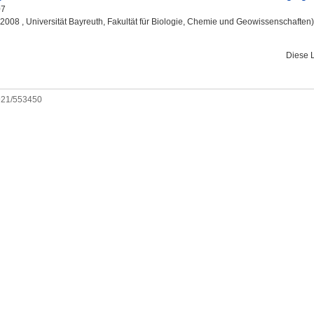
07
, 2008 , Universität Bayreuth, Fakultät für Biologie, Chemie und Geowissenschaften)
Diese 
0921/553450