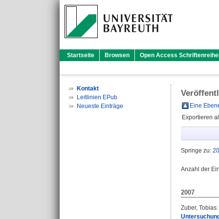
Startseite
Browsen
Open Access Schriftenreihe
Kontakt
Veröffent
Leitlinien EPub
Eine Ebene
Neueste Einträge
Exportieren a
Springe zu:
2
Anzahl der Ei
2007
Zuber, Tobias
:
Untersuchung