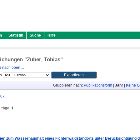
n
Statistik
Suche
Hilfe
lichungen "
Zuber, Tobias
"
 nach oben ...
ls
Gruppieren nach:
Publikationsform
|
Jahr
|
Keine G
007
nträge:
1
.
en zum Wasserhaushalt eines Fichtenwaldstandorts unter Berücksichtigung 