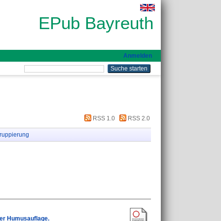
EPub Bayreuth
Anmelden
RSS 1.0
RSS 2.0
ruppierung
der Humusauflage.