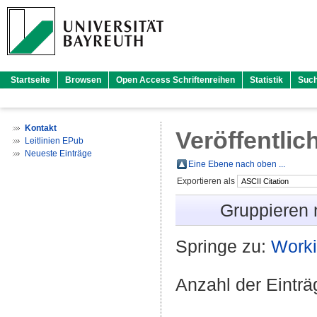
Startseite
Browsen
Open Access Schriftenreihen
Statistik
Suc
Kontakt
Veröffentlic
Leitlinien EPub
Neueste Einträge
Eine Ebene nach oben ...
Exportieren als
Gruppieren
Springe zu:
Worki
Anzahl der Eintr