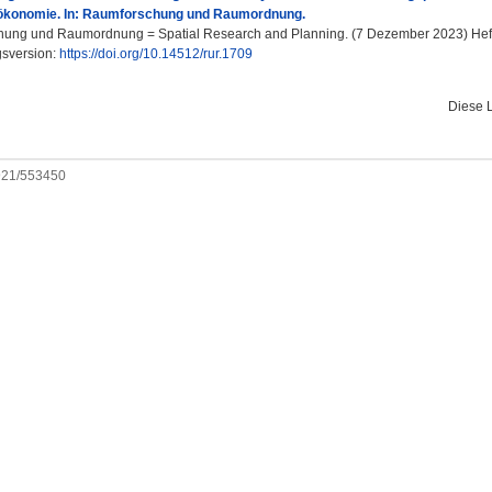
konomie. In: Raumforschung und Raumordnung.
ng und Raumordnung = Spatial Research and Planning. (7 Dezember 2023) Heft 1
gsversion:
https://doi.org/10.14512/rur.1709
Diese 
0921/553450