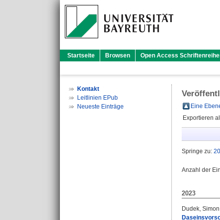
Startseite
Browsen
Open Access Schriftenreihe
Kontakt
Veröffent
Leitlinien EPub
Eine Ebene
Neueste Einträge
Exportieren a
Springe zu:
2
Anzahl der Ei
2023
Dudek, Simon
Daseinsvorsor