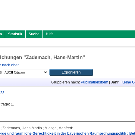
n
Statistik
Suche
Hilfe
lichungen "
Zademach, Hans-Martin
"
 nach oben ...
ls
Gruppieren nach:
Publikationsform
|
Jahr
|
Keine G
023
nträge:
1
.
;
Zademach, Hans-Martin
;
Miosga, Manfred
:
ge und räumliche Gerechtigkeit in der bayerischen Raumordnungspolitik : Be