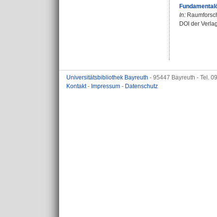
Fundamentalö
In:
Raumforschu
DOI der Verla
Universitätsbibliothek Bayreuth
- 95447 Bayreuth - Tel. 
Kontakt
-
Impressum
-
Datenschutz