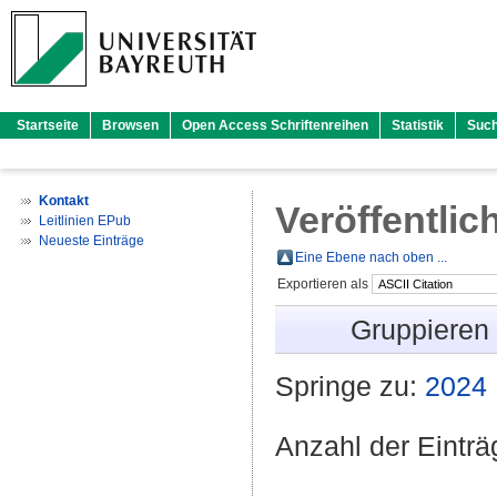
Startseite
Browsen
Open Access Schriftenreihen
Statistik
Suc
Kontakt
Veröffentlic
Leitlinien EPub
Neueste Einträge
Eine Ebene nach oben ...
Exportieren als
Gruppieren
Springe zu:
2024
Anzahl der Eintr