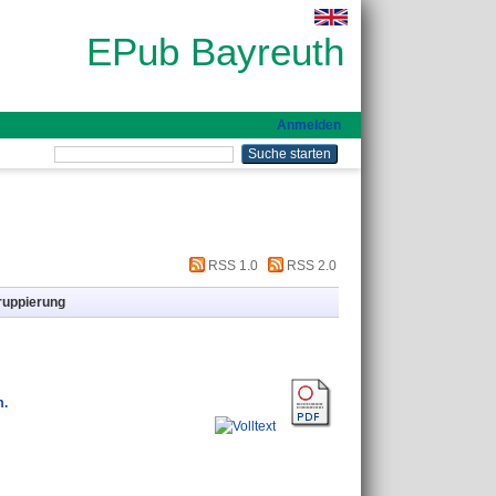
EPub Bayreuth
Anmelden
RSS 1.0
RSS 2.0
ruppierung
m.