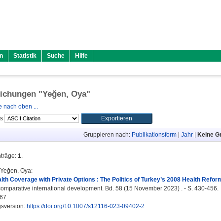
n
Statistik
Suche
Hilfe
lichungen "
Yeğen, Oya
"
 nach oben ...
ls
Gruppieren nach:
Publikationsform
|
Jahr
|
Keine G
nträge:
1
.
Yeğen, Oya
:
lth Coverage with Private Options : The Politics of Turkey’s 2008 Health Refor
comparative international development. Bd. 58 (15 November 2023) . - S. 430-456.
67
gsversion:
https://doi.org/10.1007/s12116-023-09402-2