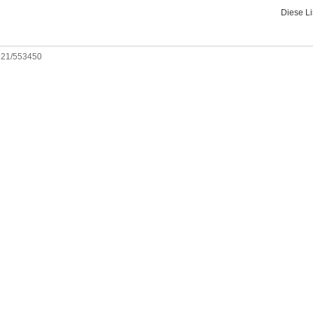
Diese L
0921/553450