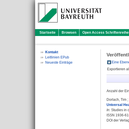
Startseite
Browsen
Open Access Schriftenreihe
Kontakt
Veröffent
Leitlinien EPub
Eine Ebene
Neueste Einträge
Exportieren a
Anzahl der Ei
Dorlach, Tim
;
Universal Hea
In:
Studies in 
ISSN 1936-61
DOI der Verla