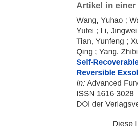
Artikel in einer
Wang, Yuhao
;
Wa
Yufei
;
Li, Jingwei
Tian, Yunfeng
;
X
Qing
;
Yang, Zhib
Self-Recoverable
Reversible Exsol
In:
Advanced Functi
ISSN 1616-3028
DOI der Verlagsv
Diese 