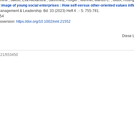
smine
;
Jakob, Eva Alexandra
;
Steinmetz, Holger
;
Wehner, Marius C.
;
Isidor, Rodri
 image of young social enterprises : How self-versus other-oriented values inf
anagement & Leadership. Bd. 33 (2023) Heft 4 . - S. 755-781.
54
gsversion:
https://doi.org/10.1002/nml.21552
Diese 
0921/553450