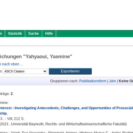
n
Statistik
Suche
Hilfe
lichungen "
Yahyaoui, Yasmine
"
 nach oben ...
ls
Gruppieren nach:
Publikationsform
|
Jahr
|
Keine G
nträge:
2
.
smine
:
terest : Investigating Antecedents, Challenges, and Opportunities of Prosocialit
ship.
 . - VIII, 212 S.
, 2023 , Universität Bayreuth, Rechts- und Wirtschaftswissenschaftliche Fakultät)