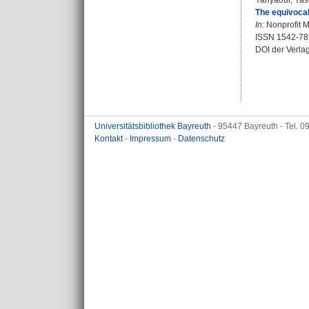
Yahyaoui, Ya
The equivocal
In:
Nonprofit M
ISSN 1542-78
DOI der Verla
Universitätsbibliothek Bayreuth
- 95447 Bayreuth - Tel. 
Kontakt
-
Impressum
-
Datenschutz