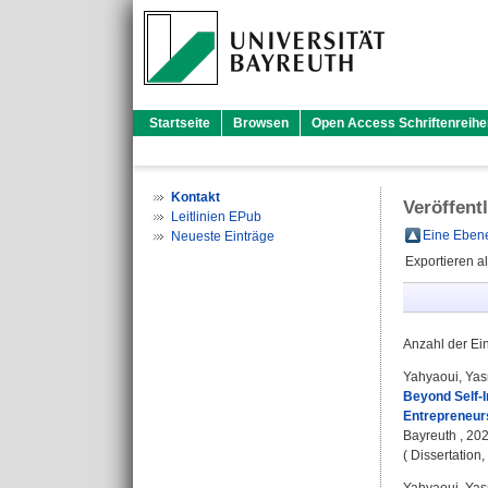
Startseite
Browsen
Open Access Schriftenreihe
Kontakt
Veröffent
Leitlinien EPub
Eine Ebene
Neueste Einträge
Exportieren a
Anzahl der Ei
Yahyaoui, Ya
Beyond Self-In
Entrepreneur
Bayreuth , 2023
( Dissertation