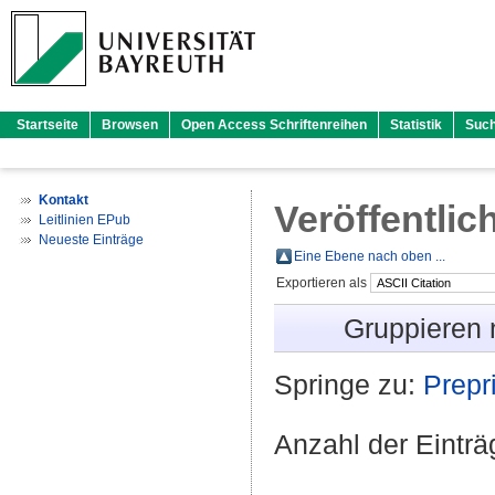
Startseite
Browsen
Open Access Schriftenreihen
Statistik
Suc
Kontakt
Veröffentlic
Leitlinien EPub
Neueste Einträge
Eine Ebene nach oben ...
Exportieren als
Gruppieren
Springe zu:
Prepri
Anzahl der Eintr