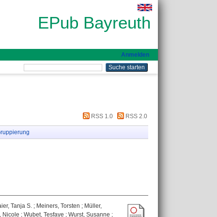
EPub Bayreuth
Anmelden
RSS 1.0
RSS 2.0
ruppierung
ier, Tanja S.
;
Meiners, Torsten
;
Müller,
 Nicole
;
Wubet, Tesfaye
;
Wurst, Susanne
;