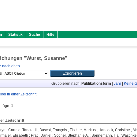
n
Statistik
Suche
Hilfe
lichungen "
Wurst, Susanne
"
 nach oben ...
ls
Gruppieren nach:
Publikationsform
|
Jahr
|
Keine G
tikel in einer Zeitschrift
nträge:
1
.
ner Zeitschrift
hryn
;
Caruso, Tancredi
;
Buscot, François
;
Fischer, Markus
;
Hancock, Christine
;
Ma
rmaier, Elisabeth
;
Prati, Daniel
;
Socher, Stephanie A.
;
Sonnemann, Ilja
;
Wäschke,