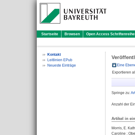
Startseite
Browsen
Open Access Schriftenreihe
Kontakt
Veröffent
Leitlinien EPub
Eine Ebene
Neueste Einträge
Exportieren a
Springe zu:
Ar
Anzahl der Ei
Artikel in ei
Morris, E. Kat
Caroline
;
Obe