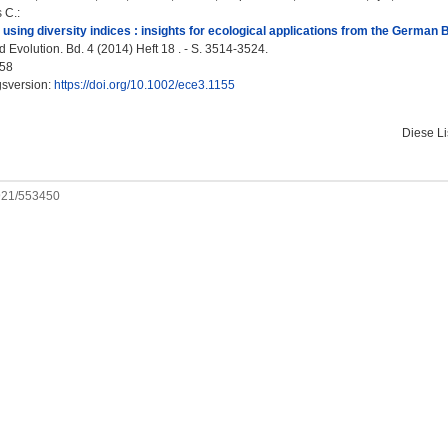
s C.
:
using diversity indices : insights for ecological applications from the German B
 Evolution. Bd. 4 (2014) Heft 18 . - S. 3514-3524.
58
gsversion:
https://doi.org/10.1002/ece3.1155
Diese L
0921/553450