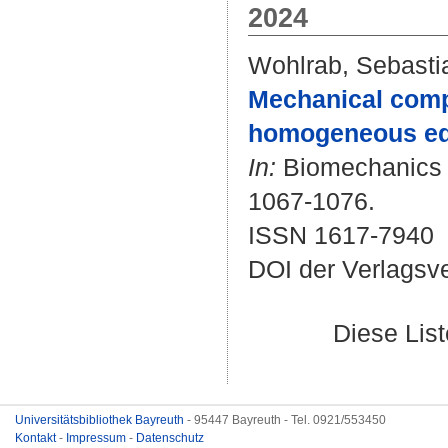
2024
Wohlrab, Sebasti
Mechanical compl
homogeneous equ
In:
Biomechanics a
1067-1076.
ISSN 1617-7940
DOI der Verlagsv
Diese Lis
Universitätsbibliothek Bayreuth
- 95447 Bayreuth - Tel. 0921/553450
Kontakt
-
Impressum
-
Datenschutz