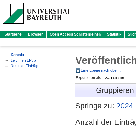
Startseite
Browsen
Open Access Schriftenreihen
Statistik
Suc
Kontakt
Veröffentlic
Leitlinien EPub
Neueste Einträge
Eine Ebene nach oben ...
Exportieren als
Gruppieren
Springe zu:
2024
Anzahl der Eintr