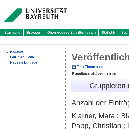
Startseite
Browsen
Open Access Schriftenreihen
Statistik
Suc
Kontakt
Veröffentlic
Leitlinien EPub
Neueste Einträge
Eine Ebene nach oben ...
Exportieren als
Gruppieren
Anzahl der Eintr
Klarner, Mara
;
Bl
Papp, Christian
;