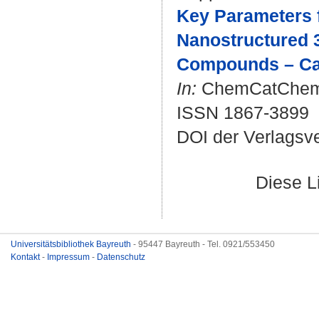
Key Parameters f
Nanostructured 3
Compounds – Cas
In:
ChemCatChem. B
ISSN 1867-3899
DOI der Verlagsv
Diese L
Universitätsbibliothek Bayreuth
- 95447 Bayreuth - Tel. 0921/553450
Kontakt
-
Impressum
-
Datenschutz