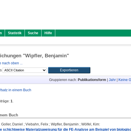
n
Statistik
Suche
Hilfe
lichungen "
Wipfler, Benjamin
"
 nach oben ...
ls
Gruppieren nach:
Publikationsform
|
Jahr
|
Keine G
fsatz in einem Buch
nträge:
1
.
einem Buch
;
Goller, Daniel
;
Viebahn, Felix
;
Wipfler, Benjamin
;
Wölfel, Kim
:
e schichtweise Materialzuweisung für die FE-Analyse am Beispiel von biologis