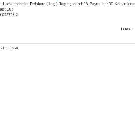
k
;
Hackenschmidt, Reinhard
(Hrsg.): Tagungsband: 18. Bayreuther 3D-Konstrukteurs
ag ; 18 )
0-052798-2
Diese L
0921/553450