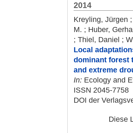
2014
Kreyling, Jürgen
M.
;
Huber, Gerha
;
Thiel, Daniel
;
Wi
Local adaptations
dominant forest 
and extreme dro
In:
Ecology and Evo
ISSN 2045-7758
DOI der Verlagsv
Diese 