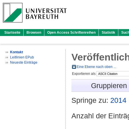
Startseite
Browsen
Open Access Schriftenreihen
Statistik
Suc
Kontakt
Veröffentlic
Leitlinien EPub
Neueste Einträge
Eine Ebene nach oben ...
Exportieren als
Gruppieren
Springe zu:
2014
Anzahl der Eintr