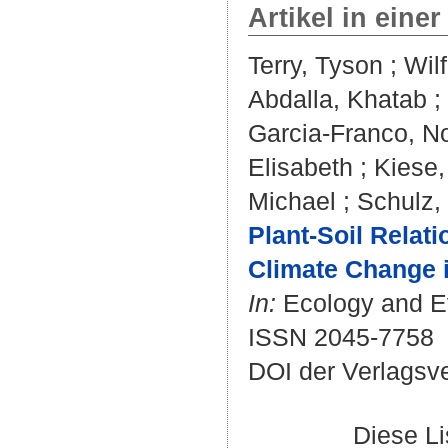
Artikel in einer
Terry, Tyson
;
Wilf
Abdalla, Khatab
;
Garcia-Franco, No
Elisabeth
;
Kiese,
Michael
;
Schulz,
Plant-Soil Relat
Climate Change 
In:
Ecology and Evo
ISSN 2045-7758
DOI der Verlagsv
Diese L