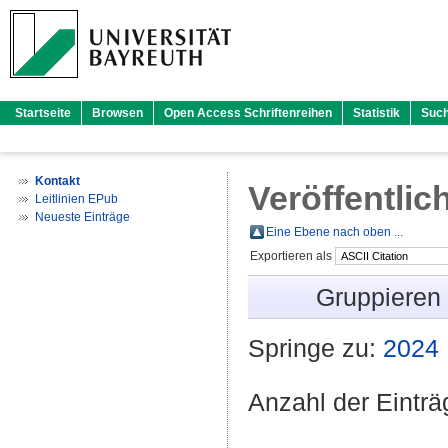
Startseite
Browsen
Open Access Schriftenreihen
Statistik
Suc
Kontakt
Veröffentlic
Leitlinien EPub
Neueste Einträge
Eine Ebene nach oben ...
Exportieren als
Gruppieren
Springe zu:
2024
Anzahl der Eintr