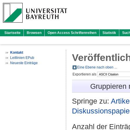
Startseite
Browsen
Open Access Schriftenreihen
Statistik
Suc
Kontakt
Veröffentlic
Leitlinien EPub
Neueste Einträge
Eine Ebene nach oben ...
Exportieren als
Gruppieren
Springe zu:
Artike
Diskussionspapie
Anzahl der Eintr