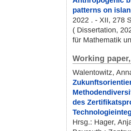
Anthropogenic bi
patterns on islan
2022 . - XII, 278 S
( Dissertation, 2
für Mathematik u
Working paper,
Walentowitz, Ann
Zukunftsorientie
Methodendiversif
des Zertifikatsp
Technologieinteg
Hrsg.:
Hager, Anj