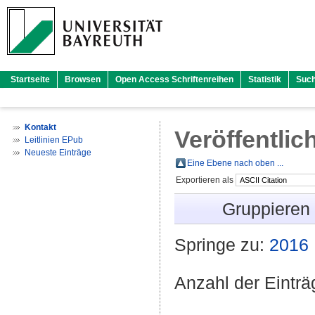
Startseite
Browsen
Open Access Schriftenreihen
Statistik
Suc
Kontakt
Veröffentlic
Leitlinien EPub
Neueste Einträge
Eine Ebene nach oben ...
Exportieren als
Gruppieren
Springe zu:
2016
Anzahl der Eintr