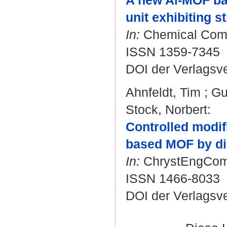
A new Al-MOF ba
unit exhibiting s
In:
Chemical Commu
ISSN 1359-7345
DOI der Verlagsv
Ahnfeldt, Tim
;
Gu
Stock, Norbert
:
Controlled modifi
based MOF by dir
In:
ChrystEngComm.
ISSN 1466-8033
DOI der Verlagsv