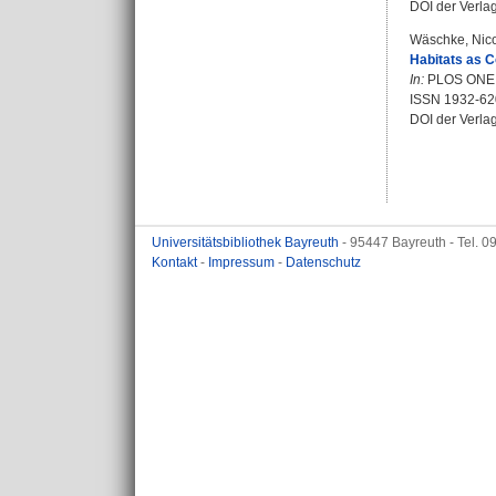
DOI der Verla
Wäschke, Nic
Habitats as C
In:
PLOS ONE. B
ISSN 1932-62
DOI der Verla
Universitätsbibliothek Bayreuth
- 95447 Bayreuth - Tel. 
Kontakt
-
Impressum
-
Datenschutz