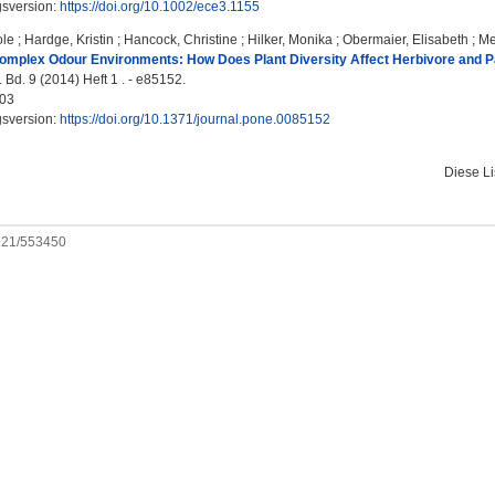
gsversion:
https://doi.org/10.1002/ece3.1155
ole
;
Hardge, Kristin
;
Hancock, Christine
;
Hilker, Monika
;
Obermaier, Elisabeth
;
Me
omplex Odour Environments: How Does Plant Diversity Affect Herbivore and Pa
d. 9 (2014) Heft 1 . - e85152.
03
gsversion:
https://doi.org/10.1371/journal.pone.0085152
Diese L
0921/553450