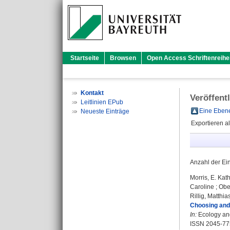
Startseite
Browsen
Open Access Schriftenreihe
Kontakt
Veröffent
Leitlinien EPub
Eine Ebene
Neueste Einträge
Exportieren a
Anzahl der Ei
Morris, E. Kat
Caroline
;
Obe
Rillig, Matthia
Choosing and 
In:
Ecology and
ISSN 2045-77