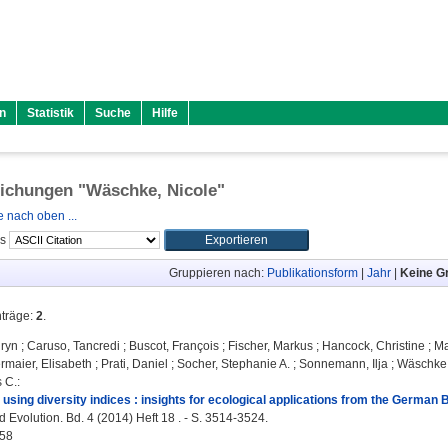
n
Statistik
Suche
Hilfe
lichungen "
Wäschke, Nicole
"
 nach oben ...
ls
Gruppieren nach:
Publikationsform
|
Jahr
|
Keine G
nträge:
2
.
hryn
;
Caruso, Tancredi
;
Buscot, François
;
Fischer, Markus
;
Hancock, Christine
;
Ma
rmaier, Elisabeth
;
Prati, Daniel
;
Socher, Stephanie A.
;
Sonnemann, Ilja
;
Wäschke,
s C.
:
using diversity indices : insights for ecological applications from the German B
 Evolution. Bd. 4 (2014) Heft 18 . - S. 3514-3524.
58