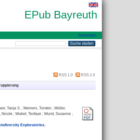
EPub Bayreuth
Anmelden
RSS 1.0
RSS 2.0
ruppierung
ier, Tanja S.
;
Meiners, Torsten
;
Müller,
 Nicole
;
Wubet, Tesfaye
;
Wurst, Susanne
;
iodiversity Exploratories.