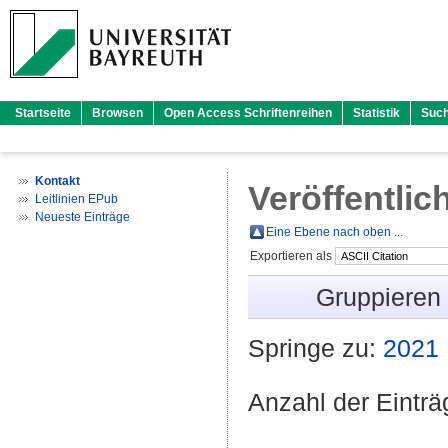
Startseite
Browsen
Open Access Schriftenreihen
Statistik
Suc
Kontakt
Veröffentlic
Leitlinien EPub
Neueste Einträge
Eine Ebene nach oben ...
Exportieren als
Gruppieren
Springe zu:
2021
Anzahl der Eintr