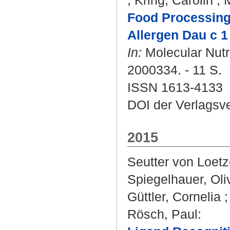
;
Kring, Carolin
;
M
Food Processing 
Allergen Dau c 1
In:
Molecular Nutri
2000334. - 11 S.
ISSN 1613-4133
DOI der Verlagsv
2015
Seutter von Loetz
Spiegelhauer, Oli
Güttler, Cornelia
Rösch, Paul
: