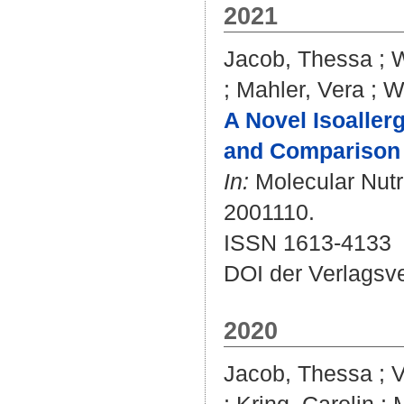
2021
Jacob, Thessa
;
W
;
Mahler, Vera
;
Wö
A Novel Isoallerg
and Comparison w
In:
Molecular Nutri
2001110.
ISSN 1613-4133
DOI der Verlagsv
2020
Jacob, Thessa
;
V