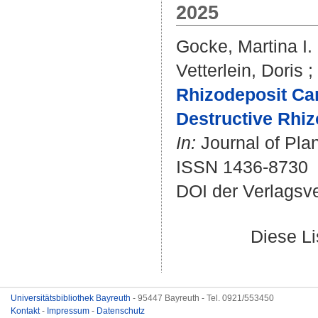
2025
Gocke, Martina I.
Vetterlein, Doris
;
Rhizodeposit Car
Destructive Rhiz
In:
Journal of Plan
ISSN 1436-8730
DOI der Verlagsv
Diese L
Universitätsbibliothek Bayreuth
- 95447 Bayreuth - Tel. 0921/553450
Kontakt
-
Impressum
-
Datenschutz