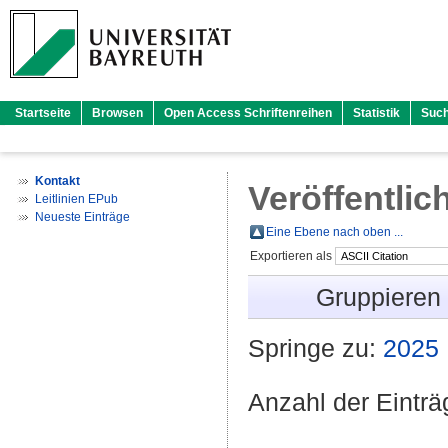
Startseite
Browsen
Open Access Schriftenreihen
Statistik
Suc
Kontakt
Veröffentlic
Leitlinien EPub
Neueste Einträge
Eine Ebene nach oben ...
Exportieren als
Gruppieren
Springe zu:
2025
Anzahl der Eintr