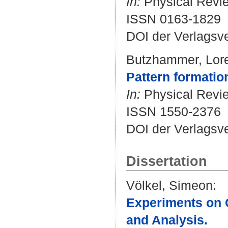
In:
Physical Revie
ISSN 0163-1829
DOI der Verlagsv
Butzhammer, Lor
Pattern formation
In:
Physical Review
ISSN 1550-2376
DOI der Verlagsv
Dissertation
Völkel, Simeon
:
Experiments on G
and Analysis.