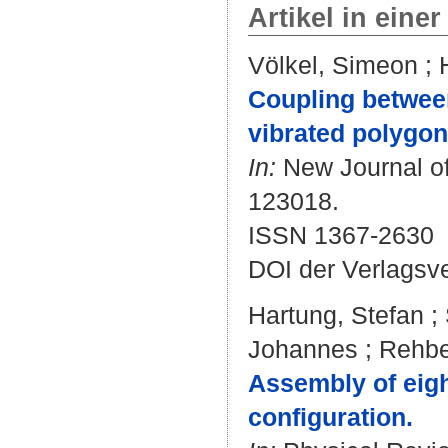
Artikel in einer
Völkel, Simeon
;
Coupling between
vibrated polygon
In:
New Journal of
123018.
ISSN 1367-2630
DOI der Verlagsv
Hartung, Stefan
;
Johannes
;
Rehbe
Assembly of eigh
configuration.