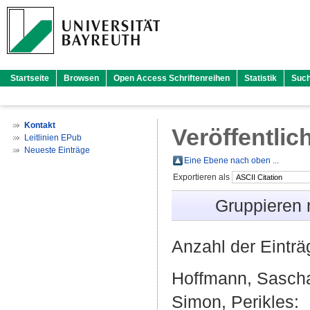
Startseite
Browsen
Open Access Schriftenreihen
Statistik
Suc
Kontakt
Veröffentlic
Leitlinien EPub
Neueste Einträge
Eine Ebene nach oben ...
Exportieren als
Gruppieren
Anzahl der Eintr
Hoffmann, Sasch
Simon, Perikles
: