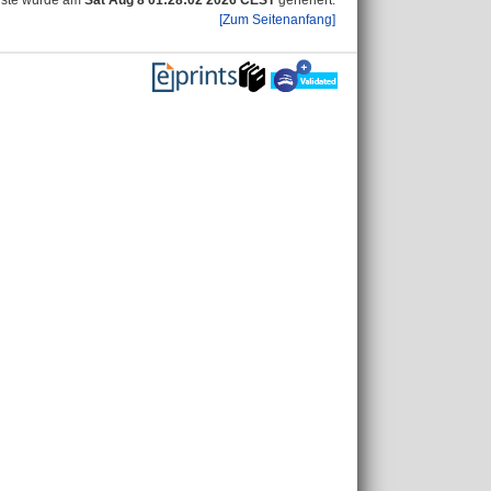
iste wurde am
Sat Aug 8 01:28:02 2026 CEST
generiert.
[Zum Seitenanfang]