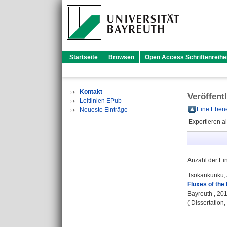
Startseite
Browsen
Open Access Schriftenreihe
Kontakt
Veröffent
Leitlinien EPub
Eine Ebene
Neueste Einträge
Exportieren a
Anzahl der Ei
Tsokankunku,
Fluxes of the
Bayreuth , 2014
( Dissertation