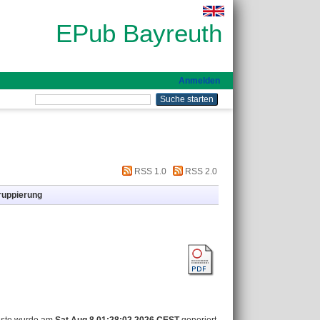
EPub Bayreuth
Anmelden
RSS 1.0
RSS 2.0
ruppierung