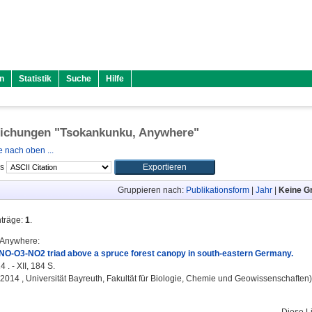
n
Statistik
Suche
Hilfe
lichungen "
Tsokankunku, Anywhere
"
 nach oben ...
ls
Gruppieren nach:
Publikationsform
|
Jahr
|
Keine G
nträge:
1
.
 Anywhere
:
 NO-O3-NO2 triad above a spruce forest canopy in south-eastern Germany.
 . - XII, 184 S.
, 2014 , Universität Bayreuth, Fakultät für Biologie, Chemie und Geowissenschaften)