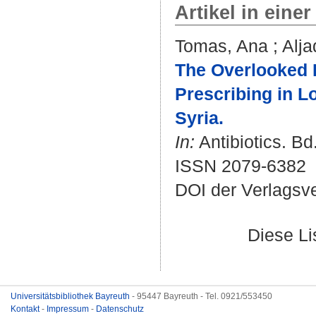
Artikel in einer
Tomas, Ana
;
Alja
The Overlooked I
Prescribing in L
Syria.
In:
Antibiotics. Bd.
ISSN 2079-6382
DOI der Verlagsv
Diese L
Universitätsbibliothek Bayreuth
- 95447 Bayreuth - Tel. 0921/553450
Kontakt
-
Impressum
-
Datenschutz