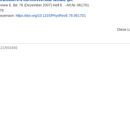
transition in a thermoreversible nematic gel.
view E. Bd. 76 (Dezember 2007) Heft 6 . - Art.Nr. 061701.
76
gsversion:
https://doi.org/10.1103/PhysRevE.76.061701
Diese L
0921/553450