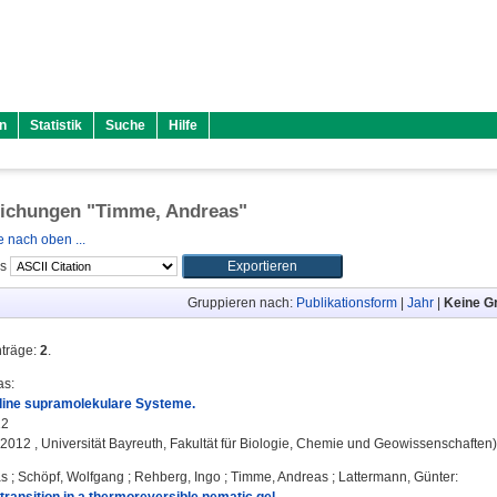
n
Statistik
Suche
Hilfe
lichungen "
Timme, Andreas
"
 nach oben ...
ls
Gruppieren nach:
Publikationsform
|
Jahr
|
Keine G
nträge:
2
.
as
:
lline supramolekulare Systeme.
12
, 2012 , Universität Bayreuth, Fakultät für Biologie, Chemie und Geowissenschaften)
as
;
Schöpf, Wolfgang
;
Rehberg, Ingo
;
Timme, Andreas
;
Lattermann, Günter
: