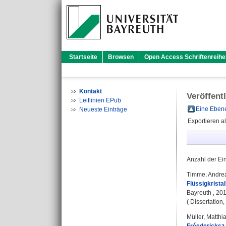
Startseite
Browsen
Open Access Schriftenreihe
Kontakt
Veröffent
Leitlinien EPub
Eine Ebene
Neueste Einträge
Exportieren a
Anzahl der Ei
Timme, Andre
Flüssigkrista
Bayreuth , 20
( Dissertation
Müller, Matthi