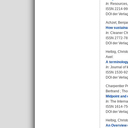
In:
Resources, 
ISSN 2214-99
DOI der Verla
Achzet, Benja
How sustainab
In:
Cleaner Che
ISSN 2772-78
DOI der Verla
Helbig, Chris
Axel
:
A terminology
In:
Journal of I
ISSN 1530-92
DOI der Verla
Charpentier P
Bertrand
;
Tho
Midpoint and 
In:
The Internat
ISSN 1614-75
DOI der Verla
Helbig, Chris
An Overview o