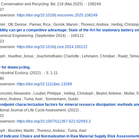
Conservation and Recycling. Bd. 218 (Mai 2025) . - 108249.
37
gsversion:
https://doi.org/10.1016/j.resconrec.2025.108249
min
;
Ott, Denise
;
Fleiner, Rica
;
Gornik, Marvin
;
Thorenz, Andrea
;
Helbig, Christo
ility can get a competitive advantage: State of the Art for stationary battery 
mical Engineering. (September 2024) . - 100122.
23
gsversion:
https://doi.org/10.1016/j.clce.2024.100122
toph
;
Huether, Jonas
;
Joachimsthaler, Charlotte
;
Lehmann, Christian
;
Raatz, Simo
 for downcycling.
ndustrial Ecolocy. (2022) . - S. 1-11.
90
gsversion:
https://doi.org/10.1111/jiec.13289
oncelet, Alexandre
;
Loubet, Philippe
;
Helbig, Christoph
;
Beylot, Antoine
;
Muller, 
renz, Andrea
;
Tuma, Axel
;
Sonnemann, Guido
:
endpoint characterization factors for mineral resource dissipation: methods and
ional Journal of Life Cycle Assessment. (2022) .
02
gsversion:
https://doi.org/10.1007/s11367-022-02093-2
toph
;
Bruckler, Martin
;
Thorenz, Andrea
;
Tuma, Axel
:
f Indicator Choice and Normalization in Raw Material Supply Risk Assessment