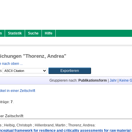
n
Statistik
Suche
Hilfe
lichungen "
Thorenz, Andrea
"
 nach oben ...
ls
Gruppieren nach:
Publikationsform
|
Jahr
|
Keine G
tikel in einer Zeitschrift
nträge:
7
.
ner Zeitschrift
s
;
Helbig, Christoph
;
Hillenbrand, Martin
;
Thorenz, Andrea
:
nceptual framework for resilience and criticality assessments for raw material 