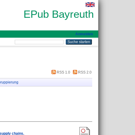
EPub Bayreuth
Anmelden
RSS 1.0
RSS 2.0
ruppierung
supply chains.