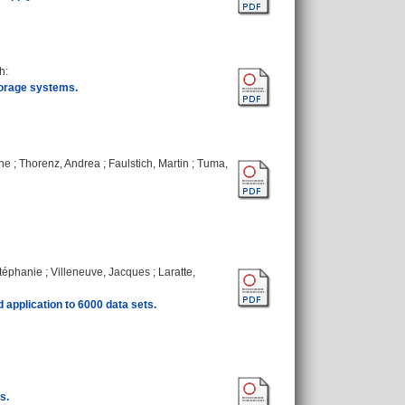
ph
:
storage systems.
ne
;
Thorenz, Andrea
;
Faulstich, Martin
;
Tuma,
Stéphanie
;
Villeneuve, Jacques
;
Laratte,
 application to 6000 data sets.
s.