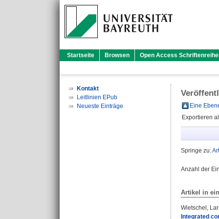
Startseite
Browsen
Open Access Schriftenreihe
Kontakt
Veröffent
Leitlinien EPub
Eine Ebene
Neueste Einträge
Exportieren a
Springe zu:
Ar
Anzahl der Ei
Artikel in ei
Wietschel, Lar
Integrated co