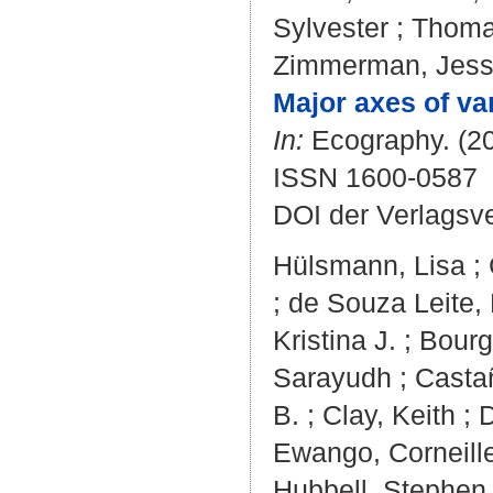
Sylvester
;
Thoma
Zimmerman, Jes
Major axes of va
In:
Ecography. (20
ISSN 1600-0587
DOI der Verlagsv
Hülsmann, Lisa
;
;
de Souza Leite,
Kristina J.
;
Bourg
Sarayudh
;
Casta
B.
;
Clay, Keith
;
D
Ewango, Corneill
Hubbell, Stephen 