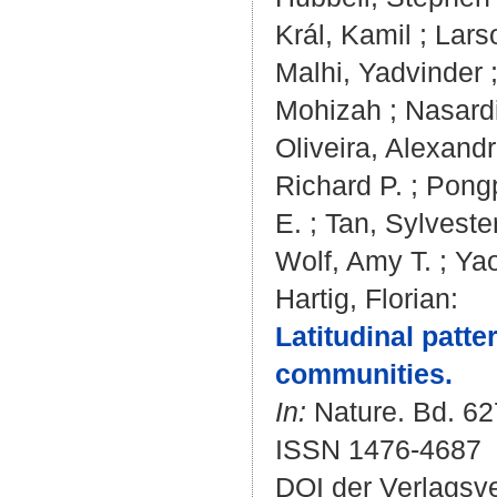
Král, Kamil
;
Lars
Malhi, Yadvinder
Mohizah
;
Nasard
Oliveira, Alexandr
Richard P.
;
Pongp
E.
;
Tan, Sylveste
Wolf, Amy T.
;
Yao
Hartig, Florian
:
Latitudinal patte
communities.
In:
Nature. Bd. 627
ISSN 1476-4687
DOI der Verlagsv