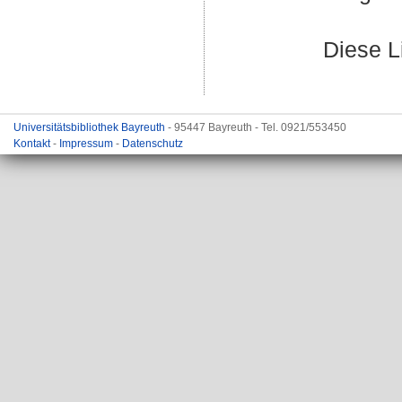
Diese L
Universitätsbibliothek Bayreuth
- 95447 Bayreuth - Tel. 0921/553450
Kontakt
-
Impressum
-
Datenschutz