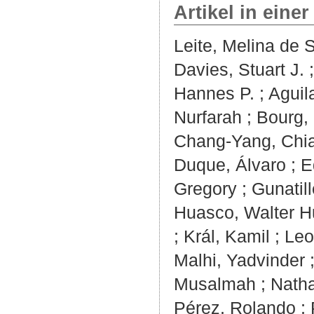
Artikel in einer
Leite, Melina de 
Davies, Stuart J.
Hannes P.
;
Aguil
Nurfarah
;
Bourg,
Chang‐Yang, Chi
Duque, Álvaro
;
E
Gregory
;
Gunatill
Huasco, Walter H
;
Král, Kamil
;
Leo
Malhi, Yadvinder
Musalmah
;
Natha
Pérez, Rolando
;