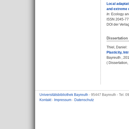
Local adaptat
and extreme 
In:
Ecology and 
ISSN 2045-77
DOI der Verla
Dissertation
Thiel, Daniel
:
Plasticity, I
Bayreuth , 201
( Dissertation
Universitätsbibliothek Bayreuth
- 95447 Bayreuth - Tel. 
Kontakt
-
Impressum
-
Datenschutz