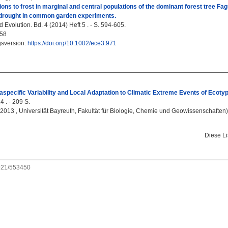
ions to frost in marginal and central populations of the dominant forest tree Fa
drought in common garden experiments.
Evolution. Bd. 4 (2014) Heft 5 . - S. 594-605.
58
gsversion:
https://doi.org/10.1002/ece3.971
ntraspecific Variability and Local Adaptation to Climatic Extreme Events of Eco
4 . - 209 S.
, 2013 , Universität Bayreuth, Fakultät für Biologie, Chemie und Geowissenschaften)
Diese L
0921/553450