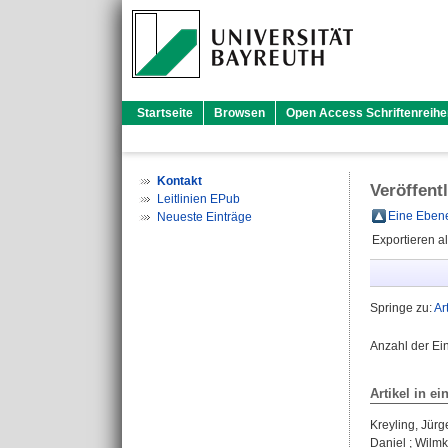
Startseite
Browsen
Open Access Schriftenreihe
Kontakt
Veröffent
Leitlinien EPub
Eine Ebene
Neueste Einträge
Exportieren a
Springe zu:
Ar
Anzahl der Ei
Artikel in ei
Kreyling, Jürg
Daniel
;
Wilmk