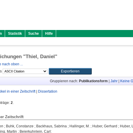
n
Statistik
Suche
Hilfe
lichungen "
Thiel, Daniel
"
 nach oben ...
ls
Gruppieren nach:
Publikationsform
|
Jahr
|
Keine G
tikel in einer Zeitschrift
|
Dissertation
nträge:
2
.
ner Zeitschrift
en
;
Buhk, Constanze
;
Backhaus, Sabrina
;
Hallinger, M.
;
Huber, Gerhard
;
Huber, 
ing, Martin
;
Beierkuhnlein, Carl
: