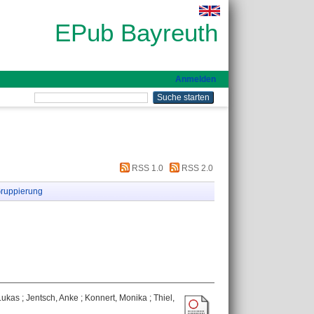
EPub Bayreuth
Anmelden
RSS 1.0
RSS 2.0
ruppierung
Lukas
;
Jentsch, Anke
;
Konnert, Monika
;
Thiel,