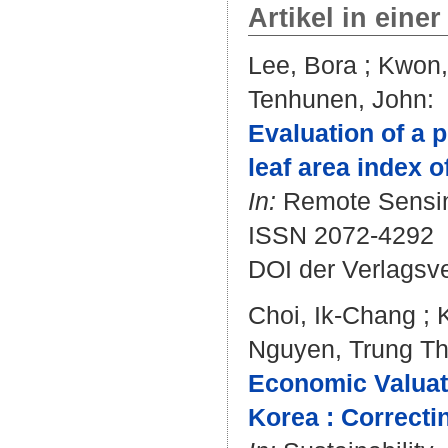
Artikel in einer
Lee, Bora
;
Kwon,
Tenhunen, John
:
Evaluation of a
leaf area index o
In:
Remote Sensing.
ISSN 2072-4292
DOI der Verlagsv
Choi, Ik-Chang
;
Nguyen, Trung T
Economic Valuati
Korea : Correcti