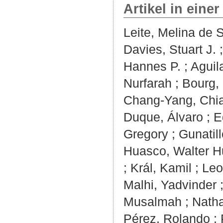
Artikel in einer
Leite, Melina de 
Davies, Stuart J.
Hannes P.
;
Aguil
Nurfarah
;
Bourg,
Chang‐Yang, Chi
Duque, Álvaro
;
E
Gregory
;
Gunatill
Huasco, Walter H
;
Král, Kamil
;
Leo
Malhi, Yadvinder
Musalmah
;
Natha
Pérez, Rolando
;