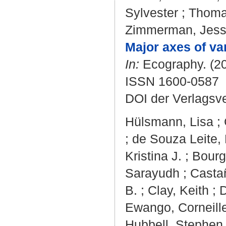
Sylvester
;
Thoma
Zimmerman, Jes
Major axes of va
In:
Ecography. (20
ISSN 1600-0587
DOI der Verlagsv
Hülsmann, Lisa
;
;
de Souza Leite,
Kristina J.
;
Bourg
Sarayudh
;
Casta
B.
;
Clay, Keith
;
D
Ewango, Corneill
Hubbell, Stephen 