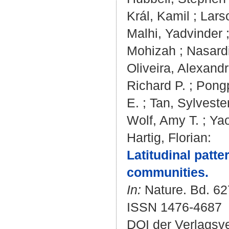
Král, Kamil
;
Lars
Malhi, Yadvinder
Mohizah
;
Nasard
Oliveira, Alexandr
Richard P.
;
Pongp
E.
;
Tan, Sylveste
Wolf, Amy T.
;
Yao
Hartig, Florian
:
Latitudinal patte
communities.
In:
Nature. Bd. 627
ISSN 1476-4687
DOI der Verlagsv