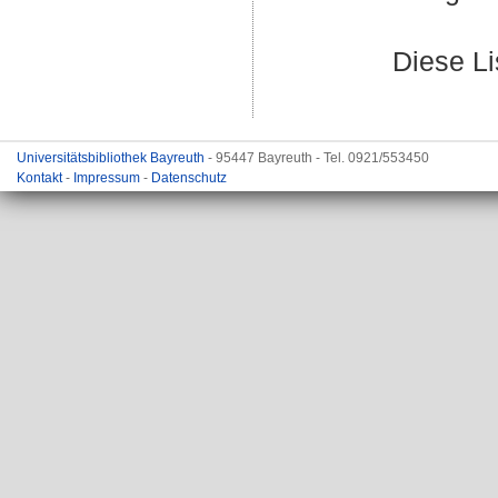
Diese L
Universitätsbibliothek Bayreuth
- 95447 Bayreuth - Tel. 0921/553450
Kontakt
-
Impressum
-
Datenschutz