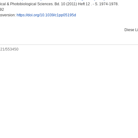
al & Photobiological Sciences. Bd. 10 (2011) Heft 12 . - S. 1974-1978.
92
gsversion:
https://doi.org/10.1039/c1pp05195d
Diese L
0921/553450