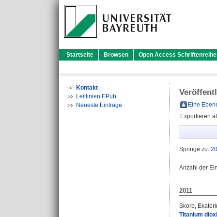
Startseite
Browsen
Open Access Schriftenreihe
Kontakt
Veröffent
Leitlinien EPub
Eine Ebene
Neueste Einträge
Exportieren a
Springe zu:
2
Anzahl der Ei
2011
Skorb, Ekateri
Titanium diox