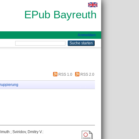
EPub Bayreuth
Anmelden
RSS 1.0
RSS 2.0
ruppierung
lmuth
;
Sviridov, Dmitry V.
: