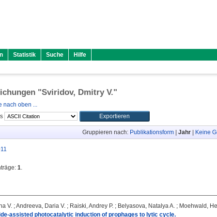
n
Statistik
Suche
Hilfe
lichungen "
Sviridov, Dmitry V.
"
 nach oben ...
ls
Gruppieren nach:
Publikationsform
|
Jahr
|
Keine G
011
nträge:
1
.
na V.
;
Andreeva, Daria V.
;
Raiski, Andrey P.
;
Belyasova, Natalya A.
;
Moehwald, He
ide-assisted photocatalytic induction of prophages to lytic cycle.