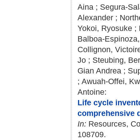
Aina
;
Segura-Sal
Alexander
;
North
Yokoi, Ryosuke
;
Balboa-Espinoza,
Collignon, Victoir
Jo
;
Steubing, Be
Gian Andrea
;
Sup
;
Awuah-Offei, K
Antoine
:
Life cycle invent
comprehensive da
In:
Resources, Con
108709.