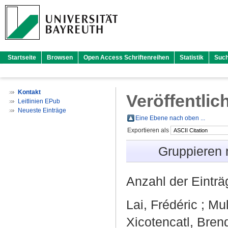
Startseite
Browsen
Open Access Schriftenreihen
Statistik
Suc
Kontakt
Veröffentlic
Leitlinien EPub
Neueste Einträge
Eine Ebene nach oben ...
Exportieren als
Gruppieren
Anzahl der Eintr
Lai, Frédéric
;
Mul
Xicotencatl, Bre