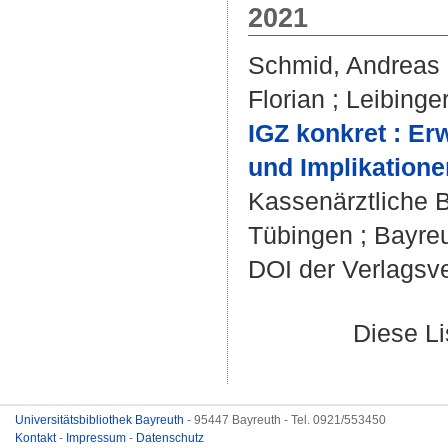
2021
Schmid, Andreas
Florian
;
Leibinger
IGZ konkret : E
und Implikatione
Kassenärztliche 
Tübingen ; Bayreu
DOI der Verlagsv
Diese L
Universitätsbibliothek Bayreuth
- 95447 Bayreuth - Tel. 0921/553450
Kontakt
-
Impressum
-
Datenschutz