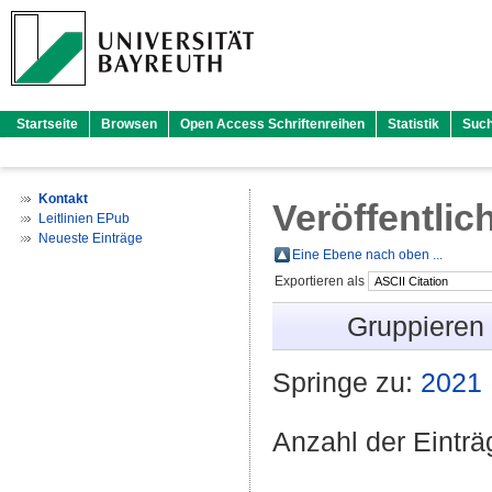
Startseite
Browsen
Open Access Schriftenreihen
Statistik
Suc
Kontakt
Veröffentlic
Leitlinien EPub
Neueste Einträge
Eine Ebene nach oben ...
Exportieren als
Gruppieren
Springe zu:
2021
Anzahl der Eintr