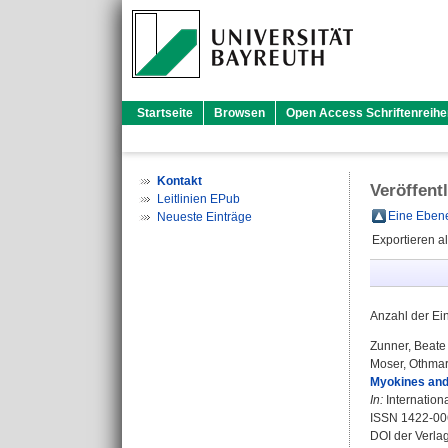
Startseite
Browsen
Open Access Schriftenreihe
Kontakt
Veröffent
Leitlinien EPub
Eine Ebene
Neueste Einträge
Exportieren a
Anzahl der Ei
Zunner, Beate
Moser, Othma
Myokines and 
In:
Internationa
ISSN 1422-00
DOI der Verla