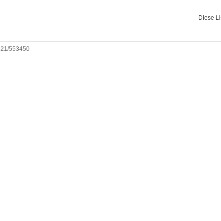
Diese L
0921/553450