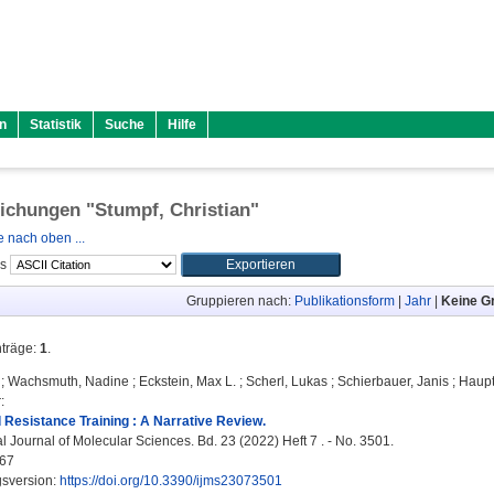
n
Statistik
Suche
Hilfe
lichungen "
Stumpf, Christian
"
 nach oben ...
ls
Gruppieren nach:
Publikationsform
|
Jahr
|
Keine G
nträge:
1
.
;
Wachsmuth, Nadine
;
Eckstein, Max L.
;
Scherl, Lukas
;
Schierbauer, Janis
;
Haupt
r
:
Resistance Training : A Narrative Review.
l Journal of Molecular Sciences. Bd. 23 (2022) Heft 7 . - No. 3501.
67
gsversion:
https://doi.org/10.3390/ijms23073501