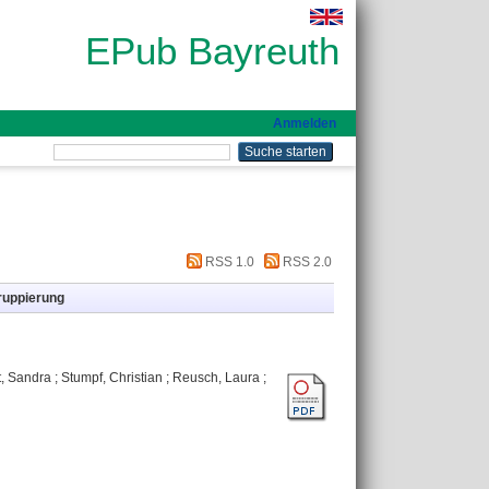
EPub Bayreuth
Anmelden
RSS 1.0
RSS 2.0
ruppierung
, Sandra
;
Stumpf, Christian
;
Reusch, Laura
;