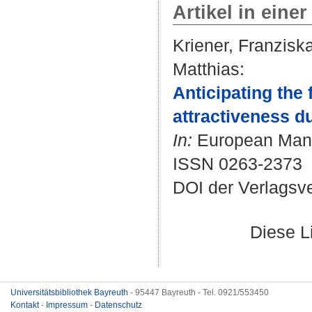
Artikel in einer
Kriener, Franzisk
Matthias
:
Anticipating the 
attractiveness d
In:
European Mana
ISSN 0263-2373
DOI der Verlagsv
Diese L
Universitätsbibliothek Bayreuth
- 95447 Bayreuth - Tel. 0921/553450
Kontakt
-
Impressum
-
Datenschutz