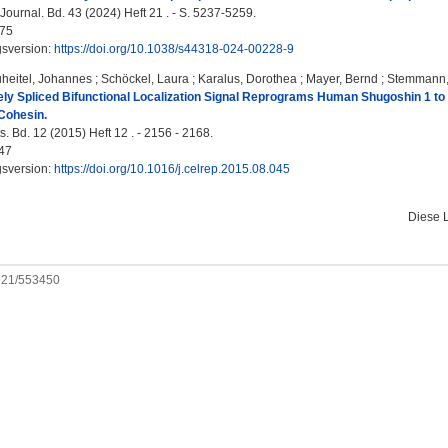
urnal. Bd. 43 (2024) Heft 21 . - S. 5237-5259.
75
gsversion:
https://doi.org/10.1038/s44318-024-00228-9
heitel, Johannes
;
Schöckel, Laura
;
Karalus, Dorothea
;
Mayer, Bernd
;
Stemmann,
ely Spliced Bifunctional Localization Signal Reprograms Human Shugoshin 1 to
Cohesin.
. Bd. 12 (2015) Heft 12 . - 2156 - 2168.
47
gsversion:
https://doi.org/10.1016/j.celrep.2015.08.045
Diese 
0921/553450