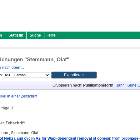
n
Statistik
Suche
Hilfe
lichungen "
Stemmann, Olaf
"
 nach oben ...
ls
Gruppieren nach:
Publikationsform
|
Jahr
|
Keine G
tikel in einer Zeitschrift
nträge:
2
.
ner Zeitschrift
sanne
;
Stemmann, Olaf
:
of Nek2a and cyclin A2 for Wapl-dependent removal of cohesin from prophase 