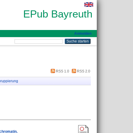
EPub Bayreuth
Anmelden
RSS 1.0
RSS 2.0
ruppierung
chromatin.