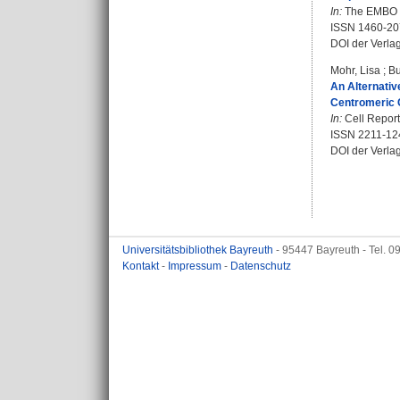
In:
The EMBO Jo
ISSN 1460-20
DOI der Verla
Mohr, Lisa
;
Bu
An Alternativ
Centromeric 
In:
Cell Reports
ISSN 2211-12
DOI der Verla
Universitätsbibliothek Bayreuth
- 95447 Bayreuth - Tel. 
Kontakt
-
Impressum
-
Datenschutz