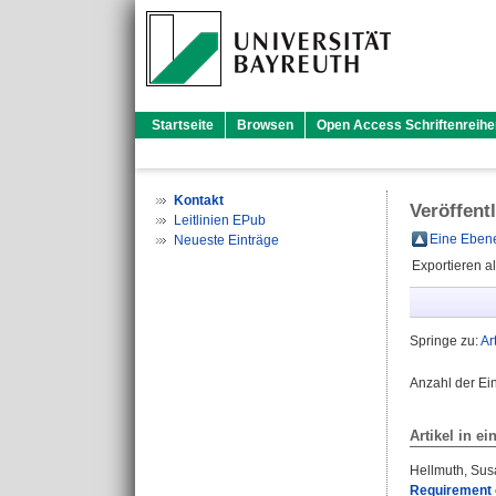
Startseite
Browsen
Open Access Schriftenreihe
Kontakt
Veröffent
Leitlinien EPub
Eine Ebene
Neueste Einträge
Exportieren a
Springe zu:
Ar
Anzahl der Ei
Artikel in ei
Hellmuth, Su
Requirement 