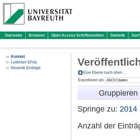
Startseite
Browsen
Open Access Schriftenreihen
Statistik
Suc
Kontakt
Veröffentlic
Leitlinien EPub
Neueste Einträge
Eine Ebene nach oben ...
Exportieren als
Gruppieren
Springe zu:
2014
Anzahl der Eintr