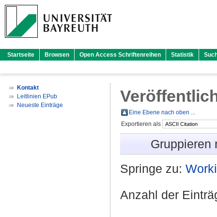
Startseite
Browsen
Open Access Schriftenreihen
Statistik
Suc
Kontakt
Veröffentlic
Leitlinien EPub
Neueste Einträge
Eine Ebene nach oben ...
Exportieren als
Gruppieren
Springe zu:
Worki
Anzahl der Eintr